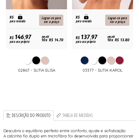
R$
R$
Logue-se para
Logue-se para
para revenda
para revenda
ver o preço
ver o preço
146,97
137,97
R$
em até
R$
em até
10x R$ 14,70
10x R$ 13,80
para uso próprio
para uso próprio
02867 - SUTIA ELISA
03377 - SUTIA KAROL
DESCRIÇÃO DO PRODUTO
TABELA DE MEDIDAS
Descubra o equilíbrio perfeito entre conforto, ajuste e sofisticação.
A calcinha fio duplo em microfibra foi desenvolvida para proporcionar