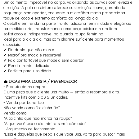
um caimento impecável no corpo, valorizando as curvas com leveza e
discrição. A pala na cintura oferece sustentação suave, garantindo
segurança sem apertar, enquanto a microfibra macia proporciona
toque delicado e extremo conforto ao longo do dia.
O detalhe em renda na parte frontal adiciona feminilidade e elegância
na medida certa, transformando uma peça básica em um item
sofisticado e indispensável no guarda-roupa feminino.
Ideal para o dia a dia, mas com charme suficiente para momentos
especiais.
✔ Fio duplo que não marca
✔ Microfibra macia e respirável
✔ Pala confortável que modela sem apertar
✔ Renda frontal delicada
✔ Perfeita para uso diário
💼 DICAS PARA LOJISTA / REVENDEDOR
- Produto de recompra
É uma peça que a cliente usa muito — então a recompra é alta.
Incentive kits com 3 ou 5 unidades.
- Venda por benefício
Não venda como “calcinha fio”.
Venda como:
“A calcinha que não marca na roupa”
“A que você usa o dia inteiro sem incômodo”
- Argumento de fechamento
“Essa é daquelas que depois que você usa, volta para buscar mais