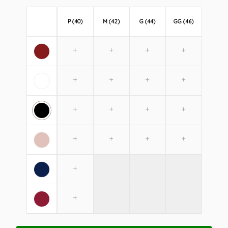
P (40)
M (42)
G (44)
GG (46)