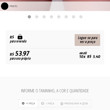
PRETO
R$
Logue-se para
para revenda
ver o preço
53,97
em até
R$
10x R$ 5,40
para uso próprio
INFORME O TAMANHO, A COR E QUANTIDADE
+1 PEÇA
-1 PEÇA
PREENCHER A QTDE