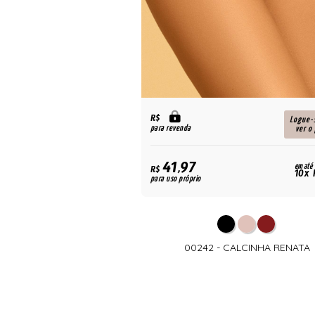
R$
Logue-
para revenda
ver o
41,97
em até
R$
10x 
para uso próprio
00242 - CALCINHA RENATA