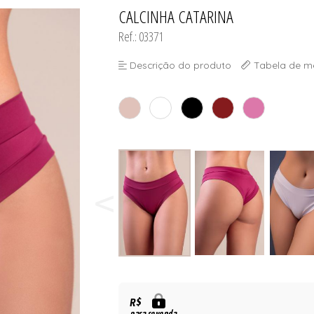
CALCINHA CATARINA
TODOS DE SHORT DOLL & 
TODOS DE PLUS SI
TODOS DE OUTLE
TODOS DE ROBES
TODOS DE SUTIAS
Ref.: 03371
Descrição do produto
Tabela de m
R$