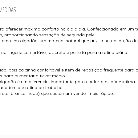
 MEDIDAS
ara oferecer máximo conforto no dia a dia. Confeccionada em um te
rpo, proporcionando sensação de segunda pele.
interno em algodão, um material natural que auxilia na absorção d
a lingerie confortável, discreta e perfeita para a rotina diária.
a, pois calcinha confortável é item de reposição frequente para cl
s para aumentar o ticket médio.
lgodão é um diferencial importante para conforto e saúde íntima.
academia e rotina de trabalho.
reto, branco, nude) que costumam vender mais rápido.