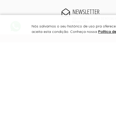
NEWSLETTER
SEJA A PRIMEIRA A SABER DE NOSSAS
PROMOÇÕES!
Nós salvamos o seu histórico de uso pra oferece
aceita esta condição. Conheça nossa
Política d
PAGAMENTO
SERVIÇOS FINANCEIROS
SITE 100% SEGURO
PLATAFORMA B2B