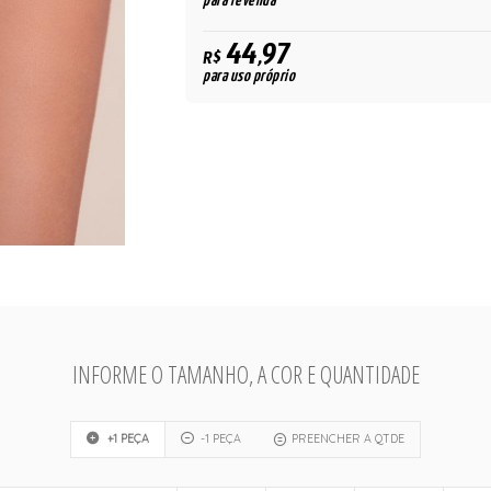
para revenda
44,97
R$
para uso próprio
INFORME O TAMANHO, A COR E QUANTIDADE
+1 PEÇA
-1 PEÇA
PREENCHER A QTDE