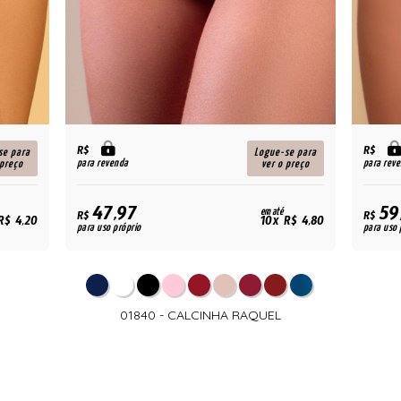
R$
R$
se para
Logue-se para
para revenda
para rev
 preço
ver o preço
47,97
59
em até
R$
R$
R$ 4,20
10x R$ 4,80
para uso próprio
para uso 
01840 - CALCINHA RAQUEL