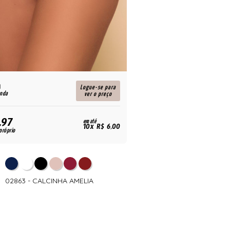
Logue-se para
enda
ver o preço
,97
em até
10x R$ 6,00
próprio
02863 - CALCINHA AMELIA