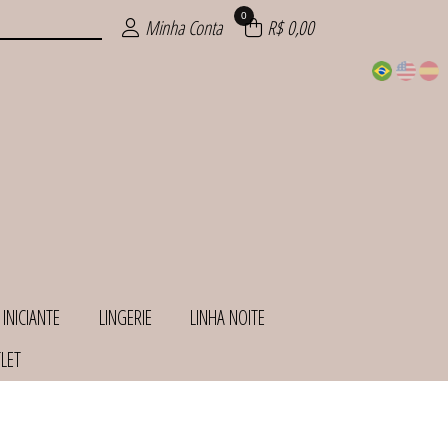
0
Minha Conta
R$ 0,00
 INICIANTE
LINGERIE
LINHA NOITE
LET
INHAS
ANTE
HOS
ITE
IOS
AS
AS
IE
S