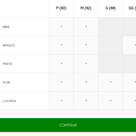
P (40)
M (42)
G (44)
GG (
BASE
BRANCO
PRETO
RUBI
LUCIANA
COMPRAR