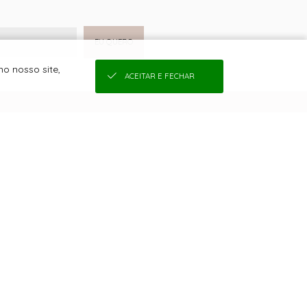
EU QUERO
o nosso site,
ACEITAR E FECHAR
COMPRAS
SEJA UMA REVENDEDORA
QUEM SOMOS
COMO COMPRAR
CONDIÇÕES DE FRETE
TROCAS E DEVOLUÇÕES
TABELA DE MEDIDAS
CONDIÇÕES DE PARCELAMENTO
POLÍTICA DE PRIVACIDADE DE DADOS