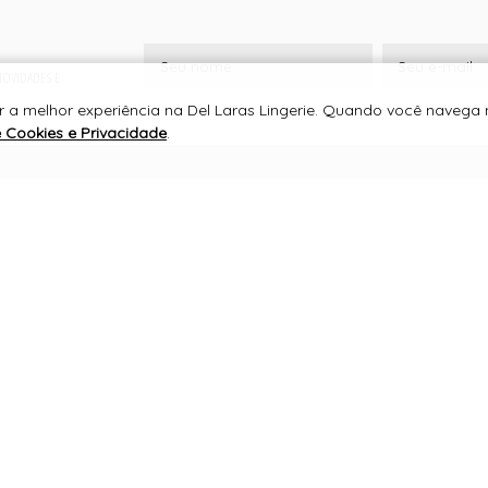
 NOVIDADES E
r a melhor experiência na Del Laras Lingerie. Quando você navega n
e Cookies e Privacidade
.
SUPORTE
DEL LARAS LINGERIE
CNPJ 00.393.528/0001-78
RUA DOS GOMES , 555
CENTRO, JURUAIA/MG
CEP 37805-000
TELEFONE +55 (35) 3553-1114
WHATSAPP +55 (35) 99776-6017
contato@dellaras.com.br