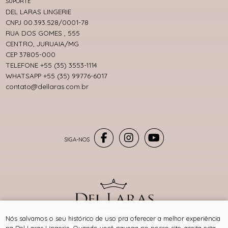
SUPORTE
DEL LARAS LINGERIE
CNPJ 00.393.528/0001-78
RUA DOS GOMES , 555
CENTRO, JURUAIA/MG
CEP 37805-000
TELEFONE +55 (35) 3553-1114
WHATSAPP +55 (35) 99776-6017
contato@dellaras.com.br
® TODOS DIREITOS RESERVADOS
Nós salvamos o seu histórico de uso pra oferecer a melhor experiência