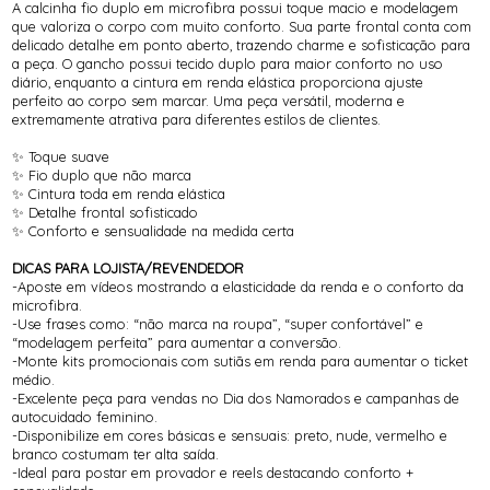
A calcinha fio duplo em microfibra possui toque macio e modelagem
que valoriza o corpo com muito conforto. Sua parte frontal conta com
delicado detalhe em ponto aberto, trazendo charme e sofisticação para
a peça. O gancho possui tecido duplo para maior conforto no uso
diário, enquanto a cintura em renda elástica proporciona ajuste
perfeito ao corpo sem marcar. Uma peça versátil, moderna e
extremamente atrativa para diferentes estilos de clientes.
✨ Toque suave
✨ Fio duplo que não marca
✨ Cintura toda em renda elástica
✨ Detalhe frontal sofisticado
✨ Conforto e sensualidade na medida certa
DICAS PARA LOJISTA/REVENDEDOR
-Aposte em vídeos mostrando a elasticidade da renda e o conforto da
microfibra.
-Use frases como: “não marca na roupa”, “super confortável” e
“modelagem perfeita” para aumentar a conversão.
-Monte kits promocionais com sutiãs em renda para aumentar o ticket
médio.
-Excelente peça para vendas no Dia dos Namorados e campanhas de
autocuidado feminino.
-Disponibilize em cores básicas e sensuais: preto, nude, vermelho e
branco costumam ter alta saída.
-Ideal para postar em provador e reels destacando conforto +