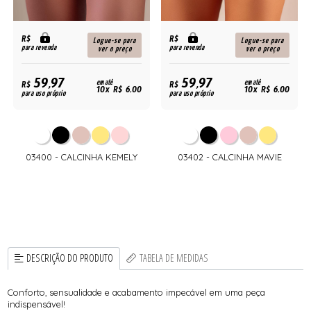
R$
R$
Logue-se para
Logue-se para
para revenda
para revenda
ver o preço
ver o preço
59,97
59,97
R$
em até
R$
em até
10x R$ 6,00
10x R$ 6,00
para uso próprio
para uso próprio
03400 - CALCINHA KEMELY
03402 - CALCINHA MAVIE
DESCRIÇÃO DO PRODUTO
TABELA DE MEDIDAS
Conforto, sensualidade e acabamento impecável em uma peça
indispensável!