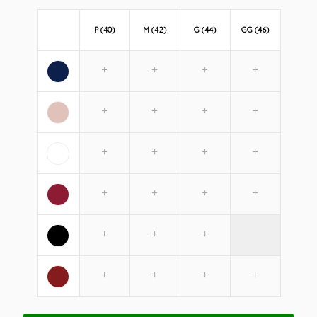
P (40)
M (42)
G (44)
GG (46)