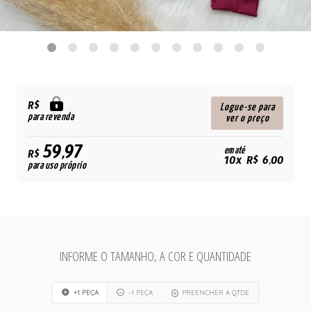
R$
Logue-se para
para revenda
ver o preço
59,97
em até
R$
10x R$ 6,00
para uso próprio
INFORME O TAMANHO, A COR E QUANTIDADE
+1 PEÇA
-1 PEÇA
PREENCHER A QTDE