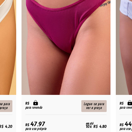
R$
R$
se para
Logue-se para
para revenda
para rev
 preço
ver o preço
47,97
44
em até
R$
R$
R$ 4,20
10x R$ 4,80
para uso próprio
para uso 