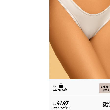
R$
Logue-
para revenda
ver o
41,97
em até
R$
10x 
para uso próprio