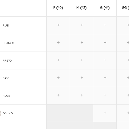
P (40)
M (42)
G (44)
GG (
RUBI
BRANCO
PRETO
BASE
ROSA
DIVINO