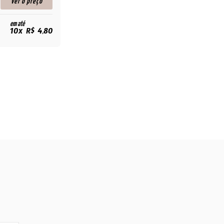
ver o preço
em até
10x R$ 4,80