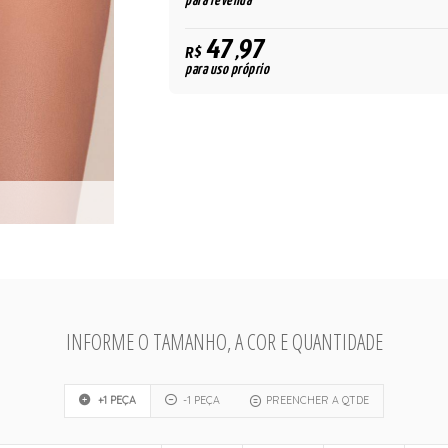
para revenda
47,97
R$
para uso próprio
INFORME O TAMANHO, A COR E QUANTIDADE
+1 PEÇA
-1 PEÇA
PREENCHER A QTDE