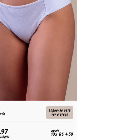
Logue-se para
enda
ver o preço
,97
em até
10x R$ 4,50
próprio