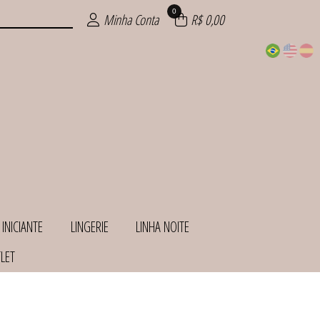
0
Minha Conta
R$ 0,00
 INICIANTE
LINGERIE
LINHA NOITE
LET
INHAS
ANTE
HOS
ITE
IOS
AS
AS
IE
S