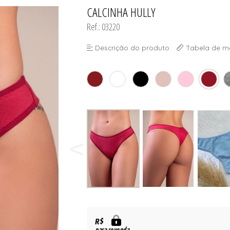
CALCINHA HULLY
TODOS DE SHORT DOLL & 
TODOS DE PLUS SI
TODOS DE OUTLE
TODOS DE ROBES
TODOS DE SUTIAS
Ref.: 03220
Descrição do produto
Tabela de m
R$