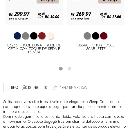
299,97
269,97
R$
em até
R$
em até
10x R$ 30,00
10x R$ 27,00
para uso próprio
para uso próprio
03233 - ROBE LUNA - ROBE DE
03380 - SHORT DOLL
CETIM COM TOQUE DE SEDA E
SCARLETTE
RENDA
DESCRIÇÃO DO PRODUTO
TABELA DE MEDIDAS
Sofisticado, versátil e irresistivelmente elegante, o Sleep Dress em cetim
com toque de seda é aquela peça que transita perfeitamente entre o
íntimo e o casual chic.
Com modelagem midi e caimento fluido, valoriza a silhueta com leveza
e movimento. O decote degagê traz um charme delicado e feminino,
enquanto as costas com tiras ajustáveis e ponteiras douradas elevam o