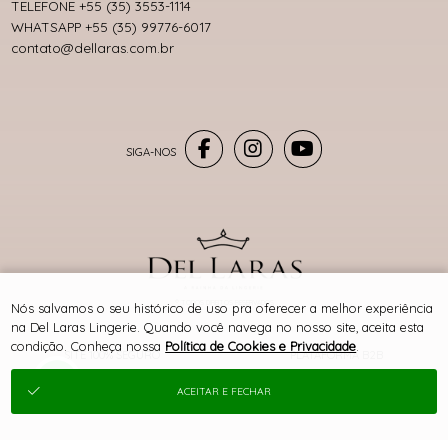
TELEFONE +55 (35) 3553-1114
WHATSAPP +55 (35) 99776-6017
contato@dellaras.com.br
® TODOS DIREITOS RESERVADOS
Nós salvamos o seu histórico de uso pra oferecer a melhor experiência
na Del Laras Lingerie. Quando você navega no nosso site, aceita esta
condição. Conheça nossa
Política de Cookies e Privacidade
.
SITE 100% SEGURO
PLATAFORMA B2B
ACEITAR E FECHAR