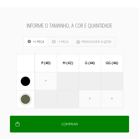
INFORME O TAMANHO, A COR E QUANTIDADE
+1 PEÇA
-1 PEÇA
PREENCHER A QTDE
P (40)
M (42)
G (44)
GG (46)
COMPRAR