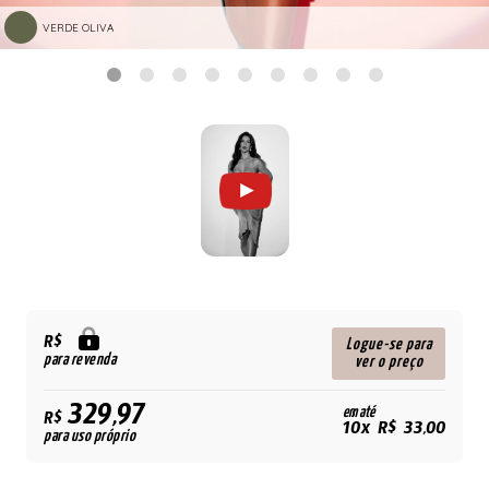
VERDE OLIVA
R$
Logue-se para
para revenda
ver o preço
329,97
em até
R$
10x R$ 33,00
para uso próprio