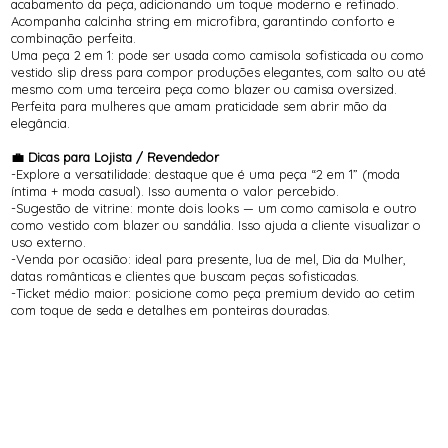
acabamento da peça, adicionando um toque moderno e refinado.
Acompanha calcinha string em microfibra, garantindo conforto e
combinação perfeita.
Uma peça 2 em 1: pode ser usada como camisola sofisticada ou como
vestido slip dress para compor produções elegantes, com salto ou até
mesmo com uma terceira peça como blazer ou camisa oversized.
Perfeita para mulheres que amam praticidade sem abrir mão da
elegância.
💼 Dicas para Lojista / Revendedor
-Explore a versatilidade: destaque que é uma peça “2 em 1” (moda
íntima + moda casual). Isso aumenta o valor percebido.
-Sugestão de vitrine: monte dois looks — um como camisola e outro
como vestido com blazer ou sandália. Isso ajuda a cliente visualizar o
uso externo.
-Venda por ocasião: ideal para presente, lua de mel, Dia da Mulher,
datas românticas e clientes que buscam peças sofisticadas.
-Ticket médio maior: posicione como peça premium devido ao cetim
com toque de seda e detalhes em ponteiras douradas.