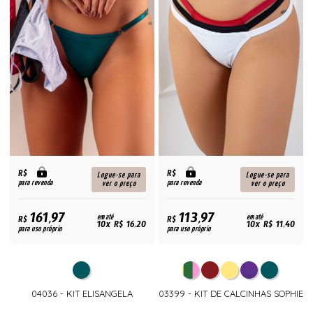
R$
R$
Logue-se para
Logue-se para
para revenda
para revenda
ver o preço
ver o preço
161,97
113,97
R$
em até
R$
em até
10x R$ 16,20
10x R$ 11,40
para uso próprio
para uso próprio
04036 - KIT ELISANGELA
03399 - KIT DE CALCINHAS SOPHIE