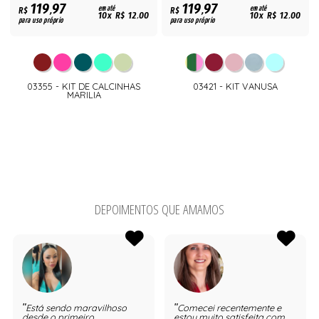
119,97
119,97
R$
em até
R$
em até
10x R$ 12,00
10x R$ 12,00
para uso próprio
para uso próprio
03355 - KIT DE CALCINHAS
03421 - KIT VANUSA
MARILIA
DEPOIMENTOS QUE AMAMOS
Está sendo maravilhoso
Comecei recentemente e
desde o primeiro
estou muito satisfeita com