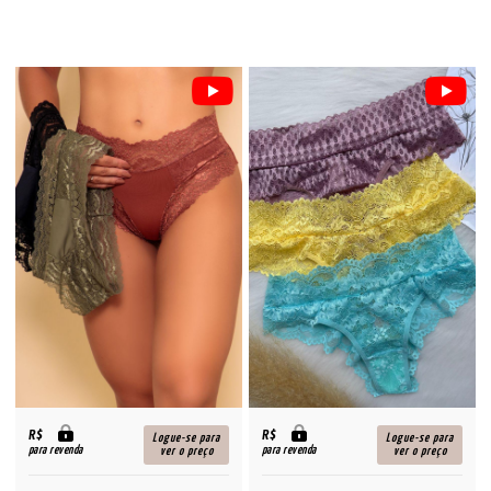
R$
R$
Logue-se para
Logue-se para
para revenda
para revenda
ver o preço
ver o preço