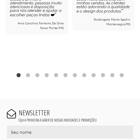
atendimento, pessoas muito
minhas vendas. As clientes
atenciosas e disposição
estão adorando a qualidade
para nós atender e ajudar a
e o design dos produtos.
escolher peças lindas ❤️
Rosângela Maria Spohn
Ana Carolina Ferreira Da Silva
Montenegro/RS
Nova Ponte/MG
NEWSLETTER
SEJA A PRIMEIRA A SABER DE NOSSAS NOVIDADES E PROMOÇÕES!