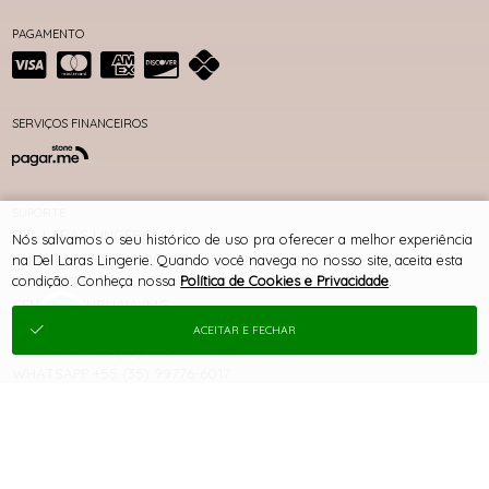
PAGAMENTO
SERVIÇOS FINANCEIROS
SUPORTE
DEL LARAS LINGERIE
Nós salvamos o seu histórico de uso pra oferecer a melhor experiência
CNPJ 00.393.528/0001-78
na Del Laras Lingerie. Quando você navega no nosso site, aceita esta
condição. Conheça nossa
Política de Cookies e Privacidade
.
RUA DOS GOMES , 555
CENTRO, JURUAIA/MG
CEP 37805-000
ACEITAR E FECHAR
TELEFONE +55 (35) 3553-1114
WHATSAPP +55 (35) 99776-6017
contato@dellaras.com.br