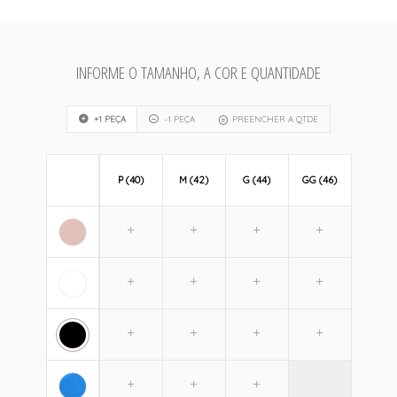
INFORME O TAMANHO, A COR E QUANTIDADE
+1 PEÇA
-1 PEÇA
PREENCHER A QTDE
P (40)
M (42)
G (44)
GG (46)