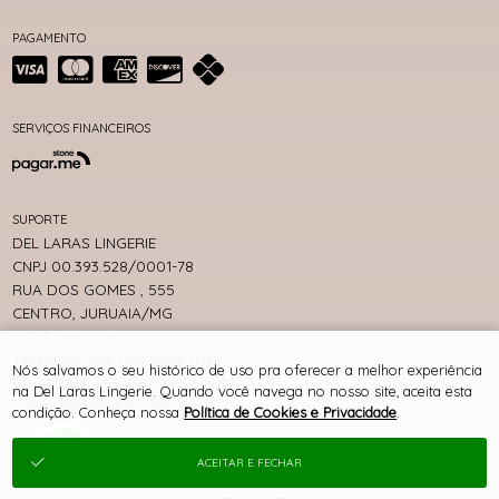
PAGAMENTO
SERVIÇOS FINANCEIROS
SUPORTE
DEL LARAS LINGERIE
CNPJ 00.393.528/0001-78
RUA DOS GOMES , 555
CENTRO, JURUAIA/MG
CEP 37805-000
TELEFONE +55 (35) 3553-1114
Nós salvamos o seu histórico de uso pra oferecer a melhor experiência
WHATSAPP +55 (35) 99776-6017
na Del Laras Lingerie. Quando você navega no nosso site, aceita esta
contato@dellaras.com.br
condição. Conheça nossa
Política de Cookies e Privacidade
.
ACEITAR E FECHAR