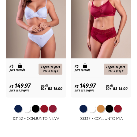
R$
R$
Logue-se para
Logue-se para
para revenda
para revenda
ver o preço
ver o preço
149,97
149,97
R$
em até
R$
em até
10x R$ 15,00
10x R$ 15,00
para uso próprio
para uso próprio
03152 - CONJUNTO NILVA
03337 - CONJUNTO MIA