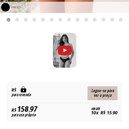
PRETO
R$
Logue-se para
para revenda
ver o preço
158,97
em até
R$
10x R$ 15,90
para uso próprio