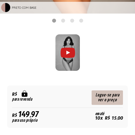
PRETO COM BASE
R$
Logue-se para
para revenda
ver o preço
149,97
em até
R$
10x R$ 15,00
para uso próprio