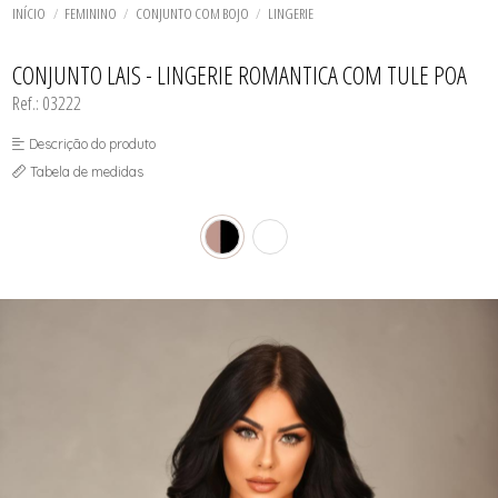
CONJUNTO SEM BOJO
TODOS DE LINHA NOITE
TODOS DE PLUS SIZE
TODOS DE LINGERIE
TODOS DE ROBES
BODY
INÍCIO
FEMININO
CONJUNTO COM BOJO
LINGERIE
ROBES
CALCINHAS
SHORT DOLL E PIJAMAS
CONJUNTO COM BOJO
TODOS DE SHORT DOLL & PIJAMAS
TODOS DE OUTLET
TODOS DE SUTIAS
SUTIÃS
ESPARTILHOS
CONJUNTO LAIS - LINGERIE ROMANTICA COM TULE POA
SHORT DOLL E PIJAMAS
Ref.: 03222
Descrição do produto
Tabela de medidas