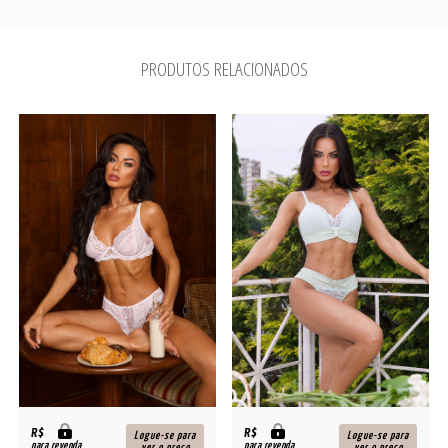
PRODUTOS RELACIONADOS
R$
R$
Logue-se para
Logue-se para
para revenda
para revenda
ver o preço
ver o preço