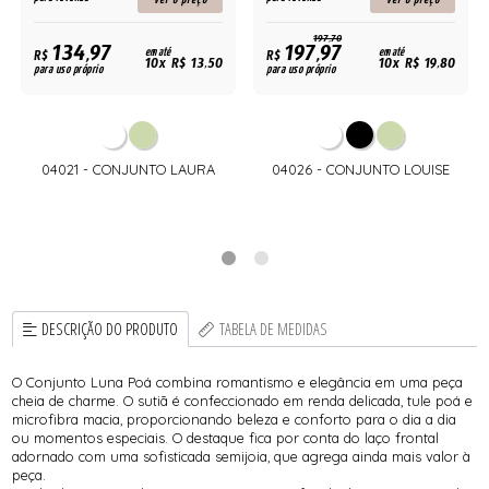
197,70
134,97
197,97
R$
em até
R$
em até
10x R$ 13,50
10x R$ 19,80
para uso próprio
para uso próprio
04021 - CONJUNTO LAURA
04026 - CONJUNTO LOUISE
DESCRIÇÃO DO PRODUTO
TABELA DE MEDIDAS
O Conjunto Luna Poá combina romantismo e elegância em uma peça
cheia de charme. O sutiã é confeccionado em renda delicada, tule poá e
microfibra macia, proporcionando beleza e conforto para o dia a dia
ou momentos especiais. O destaque fica por conta do laço frontal
adornado com uma sofisticada semijoia, que agrega ainda mais valor à
peça.