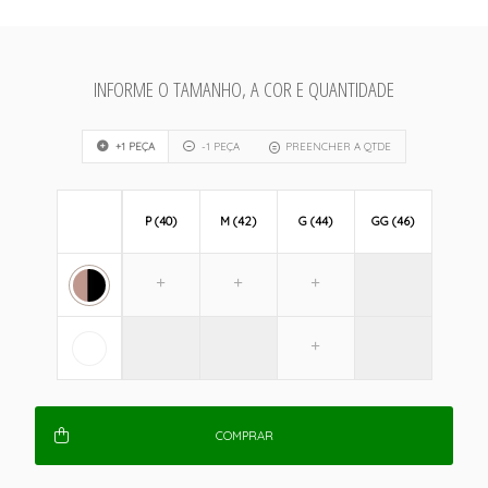
INFORME O TAMANHO, A COR E QUANTIDADE
+1 PEÇA
-1 PEÇA
PREENCHER A QTDE
P (40)
M (42)
G (44)
GG (46)
COMPRAR