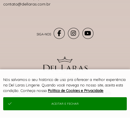
contato@dellaras.com.br
® TODOS DIREITOS RESERVADOS
Nós salvamos o seu histórico de uso pra oferecer a melhor experiência
na Del Laras Lingerie. Quando você navega no nosso site, aceita esta
condição. Conheça nossa
Política de Cookies e Privacidade
.
SITE 100% SEGURO
PLATAFORMA B2B
ACEITAR E FECHAR