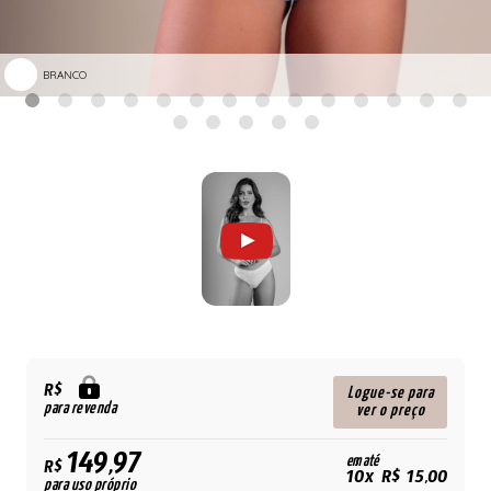
BRANCO
R$
Logue-se para
para revenda
ver o preço
149,97
em até
R$
10x R$ 15,00
para uso próprio