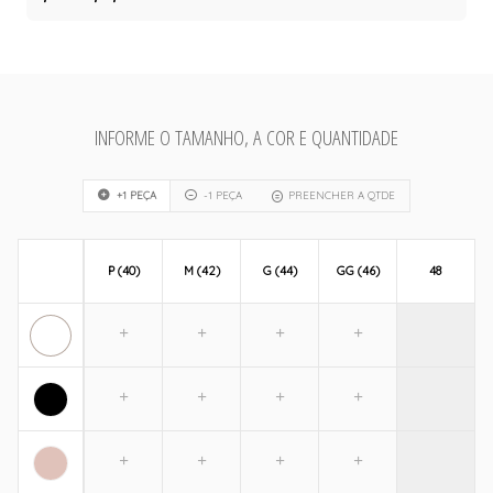
INFORME O TAMANHO, A COR E QUANTIDADE
+1 PEÇA
-1 PEÇA
PREENCHER A QTDE
P (40)
M (42)
G (44)
GG (46)
48