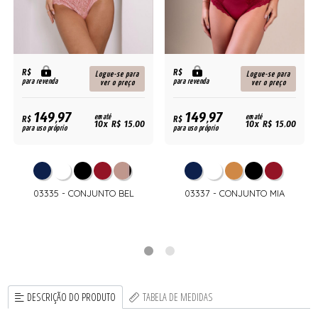
R$
R$
Logue-se para
Logue-se para
para revenda
para revenda
ver o preço
ver o preço
149,97
149,97
R$
em até
R$
em até
10x R$ 15,00
10x R$ 15,00
para uso próprio
para uso próprio
03335 - CONJUNTO BEL
03337 - CONJUNTO MIA
DESCRIÇÃO DO PRODUTO
TABELA DE MEDIDAS