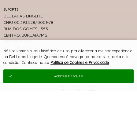
SUPORTE
DEL LARAS LINGERIE
CNPJ 00.393.528/0001-78
RUA DOS GOMES , 555
CENTRO, JURUAIA/MG
CEP 37805-000
TELEFONE +55 (35) 3553-1114
Nós salvamos o seu histórico de uso pra oferecer a melhor experiência
WHATSAPP +55 (35) 99776-6017
na Del Laras Lingerie. Quando você navega no nosso site, aceita esta
contato@dellaras.com.br
condição. Conheça nossa
Política de Cookies e Privacidade
.
ACEITAR E FECHAR