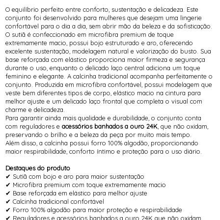
O equilíbrio perfeito entre conforto, sustentação e delicadeza. Este
conjunto foi desenvolvido para mulheres que desejam uma lingerie
confortável para o dia a dia, sem abrir mão da beleza e da sofisticação.
O sutiã é confeccionado em microfibra premium de toque
extremamente macio, possui bojo estruturado e aro, oferecendo
excelente sustentação, modelagem natural e valorização do busto. Sua
base reforçada com elástico proporciona maior firmeza e segurança
durante o uso, enquanto o delicado laço central adiciona um toque
feminino e elegante. A calcinha tradicional acompanha perfeitamente o
conjunto. Produzida em microfibra confortável, possui modelagem que
veste bem diferentes tipos de corpo, elástico macio na cintura para
melhor ajuste e um delicado laço frontal que completa o visual com
charme e delicadeza.
Para garantir ainda mais qualidade e durabilidade, o conjunto conta
com reguladores e
acessórios banhados a ouro 24K
, que não oxidam,
preservando o brilho e a beleza da peça por muito mais tempo.
Além disso, a calcinha possui forro 100% algodão, proporcionando
maior respirabilidade, conforto íntimo e proteção para o uso diário.
Destaques do produto
✔ Sutiã com bojo e aro para maior sustentação
✔ Microfibra premium com toque extremamente macio
✔ Base reforçada em elástico para melhor ajuste
✔ Calcinha tradicional confortável
✔ Forro 100% algodão para maior proteção e respirabilidade
✔ Reguladores e acessórios banhados a ouro 24K que não oxidam