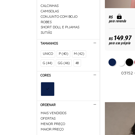
CALCINHAS
CAMISOLAS
CONJUNTO COM BOJO
R$
para revenda
ROBES
SHORT DOLL E PIJAMAS
SUTIÃS
149,97
R$
para uso próprio
TAMANHOS
UNICO
P (40)
M (42)
G (44)
GG (46)
48
03152
CORES
ORDENAR
MAIS VENDIDOS
OFERTAS
MENOR PREÇO
MAIOR PREÇO