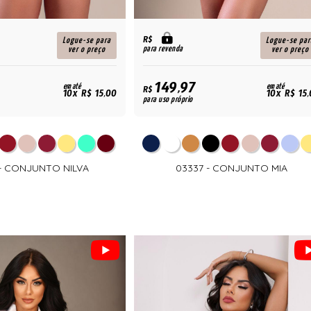
R$
Logue-se para
Logue-se par
para revenda
ver o preço
ver o preço
149,97
em até
em até
R$
10x R$ 15,00
10x R$ 15
para uso próprio
 - CONJUNTO NILVA
03337 - CONJUNTO MIA