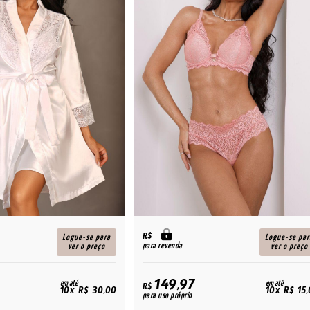
R$
Logue-se para
Logue-se par
para revenda
ver o preço
ver o preço
149,97
em até
em até
R$
10x R$ 30,00
10x R$ 15
para uso próprio