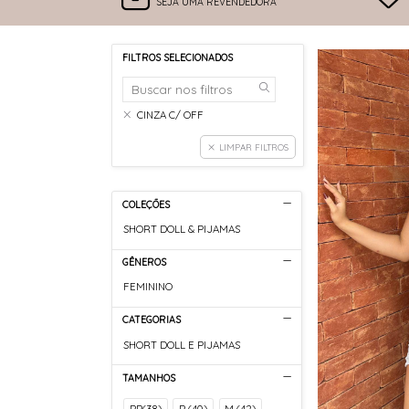
SEJA UMA REVENDEDORA
FILTROS SELECIONADOS
CINZA C/ OFF
LIMPAR FILTROS
COLEÇÕES
SHORT DOLL & PIJAMAS
GÊNEROS
FEMININO
CATEGORIAS
SHORT DOLL E PIJAMAS
TAMANHOS
PP(38)
P (40)
M (42)