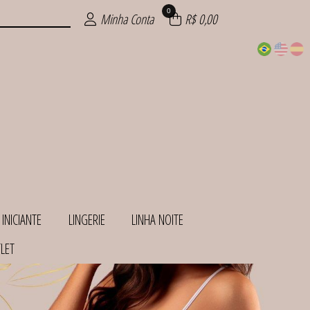
0
Minha Conta
R$ 0,00
 INICIANTE
LINGERIE
LINHA NOITE
LET
INHAS
ANTE
HOS
ITE
IOS
AS
AS
IE
S