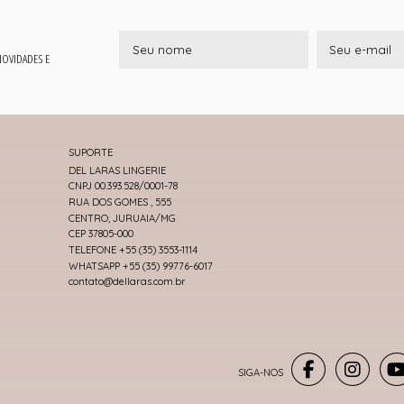
 NOVIDADES E
SUPORTE
DEL LARAS LINGERIE
CNPJ 00.393.528/0001-78
RUA DOS GOMES , 555
CENTRO, JURUAIA/MG
CEP 37805-000
TELEFONE +55 (35) 3553-1114
WHATSAPP +55 (35) 99776-6017
contato@dellaras.com.br