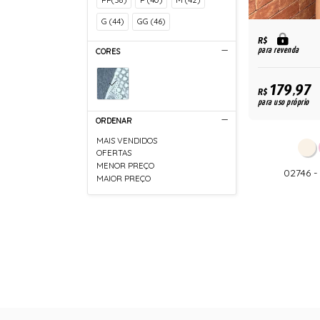
G (44)
GG (46)
R$
para revenda
CORES
179,97
R$
para uso próprio
ORDENAR
MAIS VENDIDOS
OFERTAS
MENOR PREÇO
02746 
MAIOR PREÇO