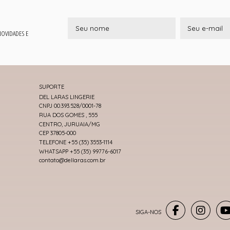
 NOVIDADES E
SUPORTE
DEL LARAS LINGERIE
CNPJ 00.393.528/0001-78
RUA DOS GOMES , 555
CENTRO, JURUAIA/MG
CEP 37805-000
TELEFONE +55 (35) 3553-1114
WHATSAPP +55 (35) 99776-6017
contato@dellaras.com.br