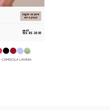
Logue-se para
ver o preço
em até
10x R$ 20,10
- CAMISOLA LAVINIA