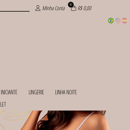
0
Minha Conta
R$ 0,00
 INICIANTE
LINGERIE
LINHA NOITE
LET
INHAS
ANTE
HOS
ITE
IOS
AS
AS
IE
S