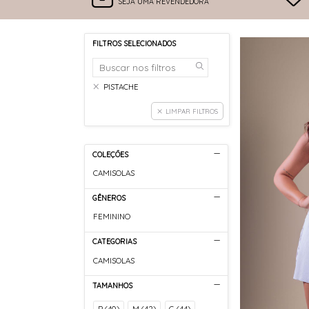
SEJA UMA REVENDEDORA
FILTROS SELECIONADOS
PISTACHE
LIMPAR FILTROS
COLEÇÕES
CAMISOLAS
GÊNEROS
FEMININO
CATEGORIAS
CAMISOLAS
TAMANHOS
P (40)
M (42)
G (44)