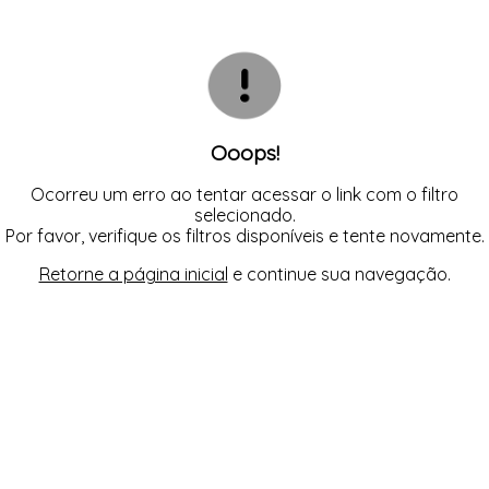
CONJUNTO SEM BOJO
TODOS DE LINHA NOITE
TODOS DE PLUS SIZE
TODOS DE LINGERIE
TODOS DE ROBES
BODY
ROBES
CALCINHAS
SHORT DOLL E PIJAMAS
CONJUNTO COM BOJO
TODOS DE SHORT DOLL & PIJAMAS
TODOS DE OUTLET
TODOS DE SUTIAS
SUTIÃS
ESPARTILHOS
SHORT DOLL E PIJAMAS
Ooops!
Ocorreu um erro ao tentar acessar o link com o filtro
selecionado.
Por favor, verifique os filtros disponíveis e tente novamente.
Retorne a página inicial
e continue sua navegação.