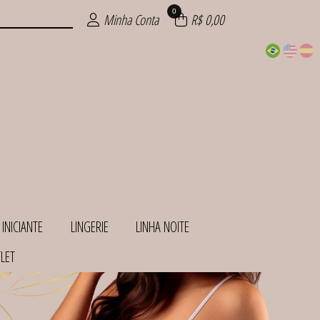
0
Minha Conta
R$ 0,00
 INICIANTE
LINGERIE
LINHA NOITE
LET
INHAS
ANTE
HOS
ITE
IOS
AS
AS
IE
S