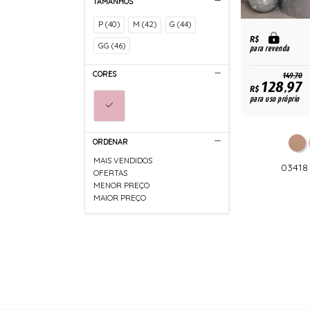
TAMANHOS
P (40)
M (42)
G (44)
R$
GG (46)
para revenda
CORES
149,70
128,97
R$
para uso próprio
ORDENAR
MAIS VENDIDOS
03418
OFERTAS
MENOR PREÇO
MAIOR PREÇO