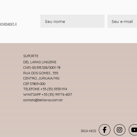
 NOVIDADES E
SUPORTE
DEL LARAS LINGERIE
CNPJ 00.393.528/0001-78
RUA DOS GOMES , 555
CENTRO, JURUAIA/MG
CEP 37805-000
TELEFONE +55 (35) 3553-1114
WHATSAPP +55 (35) 99776-6017
contato@dellaras.com.br