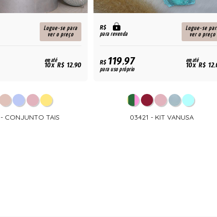
R$
Logue-se para
Logue-se par
para revenda
ver o preço
ver o preço
119,97
em até
em até
R$
10x R$ 12,90
10x R$ 12
para uso próprio
 - CONJUNTO TAIS
03421 - KIT VANUSA