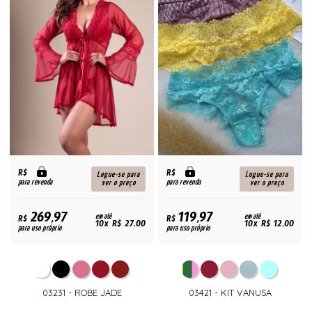
R$
R$
Logue-se para
Logue-se para
para revenda
para revenda
ver o preço
ver o preço
269,97
119,97
R$
em até
R$
em até
10x R$ 27,00
10x R$ 12,00
para uso próprio
para uso próprio
03231 - ROBE JADE
03421 - KIT VANUSA