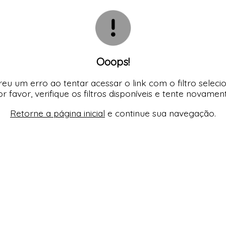
TODOS DE SHORT DOLL & 
TODOS DE PLUS SI
TODOS DE OUTLE
TODOS DE ROBES
TODOS DE SUTIAS
Ooops!
eu um erro ao tentar acessar o link com o filtro seleci
r favor, verifique os filtros disponíveis e tente novamen
Retorne a página inicial
e continue sua navegação.