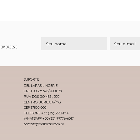
 NOVIDADES E
SUPORTE
DEL LARAS LINGERIE
CNPJ 00.393.528/0001-78
RUA DOS GOMES , 555
CENTRO, JURUAIA/MG
CEP 37805-000
TELEFONE +55 (35) 3553-1114
WHATSAPP +55 (35) 99776-6017
contato@dellaras.com.br