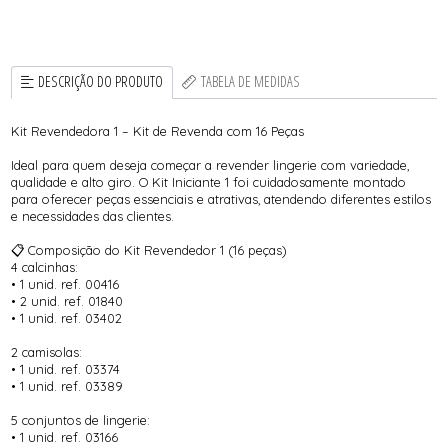
DESCRIÇÃO DO PRODUTO
TABELA DE MEDIDAS
Kit Revendedora 1 – Kit de Revenda com 16 Peças
Ideal para quem deseja começar a revender lingerie com variedade,
qualidade e alto giro. O Kit Iniciante 1 foi cuidadosamente montado
para oferecer peças essenciais e atrativas, atendendo diferentes estilos
e necessidades das clientes.
📋 Composição do Kit Revendedor 1 (16 peças)
4 calcinhas:
• 1 unid. ref. 00416
• 2 unid. ref. 01840
• 1 unid. ref. 03402
2 camisolas:
• 1 unid. ref. 03374
• 1 unid. ref. 03389
5 conjuntos de lingerie:
• 1 unid. ref. 03166