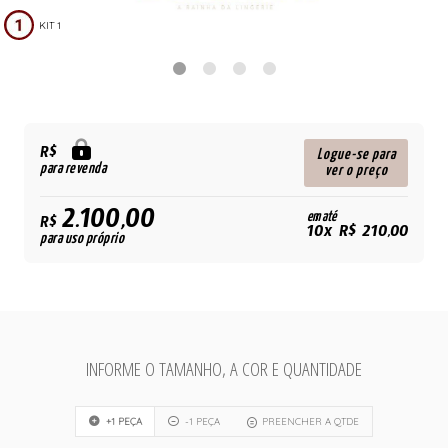
KIT 1
R$
Logue-se para
para revenda
ver o preço
2.100,00
em até
R$
10x R$ 210,00
para uso próprio
INFORME O TAMANHO, A COR E QUANTIDADE
+1 PEÇA
-1 PEÇA
PREENCHER A QTDE