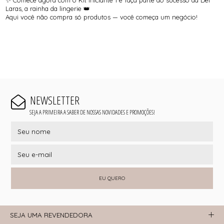
✨ Comece agora com o Kit Iniciante 1 e faça parte do sucesso da Del
Laras, a rainha da lingerie 👑
Aqui você não compra só produtos — você começa um negócio!
NEWSLETTER
SEJA A PRIMEIRA A SABER DE NOSSAS NOVIDADES E PROMOÇÕES!
EU QUERO
SEJA UMA REVENDEDORA