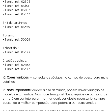
• 1 unid. ref. 02309
• 1 unid. ref. 03164
• 1 unid. ref. 03053
• 1 unid. ref. 03337
1 kit de calcinhas:
• 1 unid. ref. 03355
1 pijama:
• 1 unid. ref. 30024
1 short doll:
• 1 unid. ref. 03373
2 sutiãs avulsos:
• 1 unid. ref. 02867
• 1 unid. ref. 03377
🎨
Cores variadas
— consulte os códigos no campo de busca para mais
detalhes.
⚠️
Nota importante:
devido à alta demanda, poderá haver variação de
modelos e tamanhos. Mas fique tranquila! Nossa equipe de consultoras
entrará em contato para informar qualquer ajuste necessário, sempre
buscando a melhor composição para potencializar suas vendas.