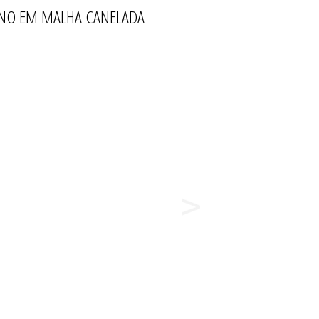
ERNO EM MALHA CANELADA
PIJAMAS
ZE
T