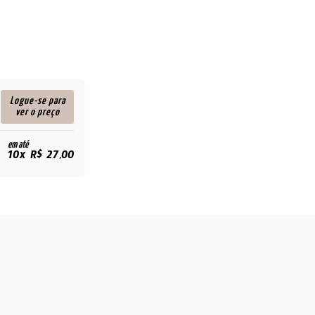
Logue-se para
ver o preço
em até
10x R$ 27,00