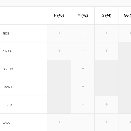
P (40)
M (42)
G (44)
GG (
TÉOS
CINZA
DIVINO
PAVÃO
PRETO
CAQUI