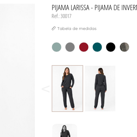
PIJAMA LARISSA - PIJAMA DE INV
TODOS DE SHORT DOLL & 
TODOS DE PLUS SI
TODOS DE OUTLE
TODOS DE ROBES
TODOS DE SUTIAS
Ref.: 30017
Tabela de medidas