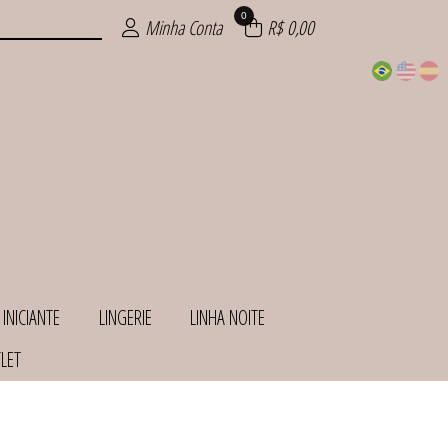
0
Minha Conta
R$ 0,00
 INICIANTE
LINGERIE
LINHA NOITE
LET
INHAS
ANTE
HOS
ITE
IOS
AS
AS
IE
S