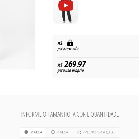
R$
para revenda
269,97
R$
para uso próprio
INFORME O TAMANHO, A COR E QUANTIDADE
+1 PEÇA
-1 PEÇA
PREENCHER A QTDE