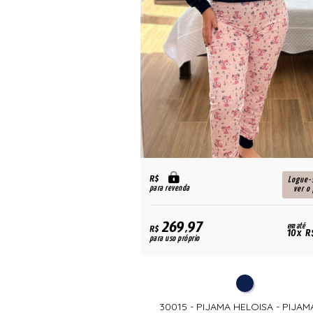
R$
Logue-
para revenda
ver o
269,97
em até
R$
10x R
para uso próprio
30015 - PIJAMA HELOISA - PIJAM