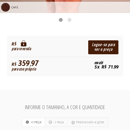
CAFE
R$
Logue-se para
para revenda
ver o preço
359,97
em até
R$
5x R$ 71,99
para uso próprio
INFORME O TAMANHO, A COR E QUANTIDADE
+1 PEÇA
-1 PEÇA
PREENCHER A QTDE