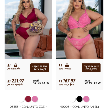
R$
R$
Logue-se para
Logue-se para
para revenda
para revenda
ver o preço
ver o preço
221,97
167,97
R$
em até
R$
em até
5x R$ 44,39
5x R$ 33,59
para uso próprio
para uso próprio
03353 - CONJUNTO ZOE -
40003 - CONJUNTO ANIELY