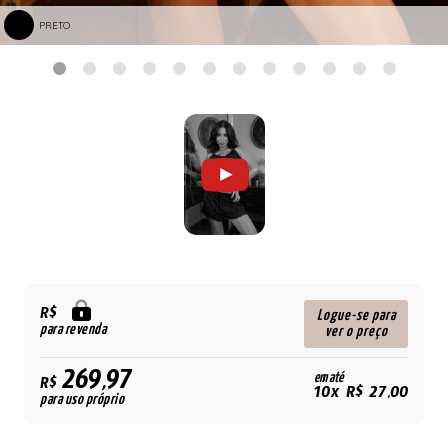
PRETO
R$
Logue-se para
para revenda
ver o preço
269,97
em até
R$
10x R$ 27,00
para uso próprio