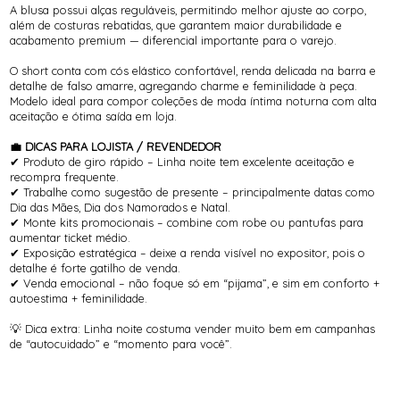
A blusa possui alças reguláveis, permitindo melhor ajuste ao corpo,
além de costuras rebatidas, que garantem maior durabilidade e
acabamento premium — diferencial importante para o varejo.
O short conta com cós elástico confortável, renda delicada na barra e
detalhe de falso amarre, agregando charme e feminilidade à peça.
Modelo ideal para compor coleções de moda íntima noturna com alta
aceitação e ótima saída em loja.
💼 DICAS PARA LOJISTA / REVENDEDOR
✔ Produto de giro rápido – Linha noite tem excelente aceitação e
recompra frequente.
✔ Trabalhe como sugestão de presente – principalmente datas como
Dia das Mães, Dia dos Namorados e Natal.
✔ Monte kits promocionais – combine com robe ou pantufas para
aumentar ticket médio.
✔ Exposição estratégica – deixe a renda visível no expositor, pois o
detalhe é forte gatilho de venda.
✔ Venda emocional – não foque só em “pijama”, e sim em conforto +
autoestima + feminilidade.
💡 Dica extra: Linha noite costuma vender muito bem em campanhas
de “autocuidado” e “momento para você”.