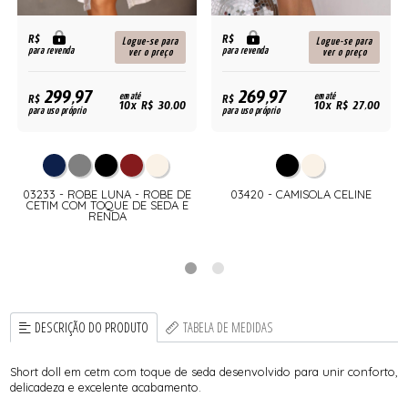
R$
R$
Logue-se para
Logue-se para
para revenda
para revenda
ver o preço
ver o preço
299,97
269,97
R$
em até
R$
em até
10x R$ 30,00
10x R$ 27,00
para uso próprio
para uso próprio
03233 - ROBE LUNA - ROBE DE
03420 - CAMISOLA CELINE
E
CETIM COM TOQUE DE SEDA E
RENDA
DESCRIÇÃO DO PRODUTO
TABELA DE MEDIDAS
Short doll em cetm com toque de seda desenvolvido para unir conforto,
delicadeza e excelente acabamento.