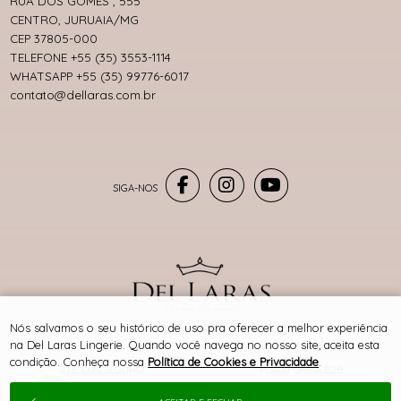
RUA DOS GOMES , 555
CENTRO, JURUAIA/MG
CEP 37805-000
TELEFONE +55 (35) 3553-1114
WHATSAPP +55 (35) 99776-6017
contato@dellaras.com.br
® TODOS DIREITOS RESERVADOS
Nós salvamos o seu histórico de uso pra oferecer a melhor experiência
na Del Laras Lingerie. Quando você navega no nosso site, aceita esta
condição. Conheça nossa
Política de Cookies e Privacidade
.
SITE 100% SEGURO
PLATAFORMA B2B