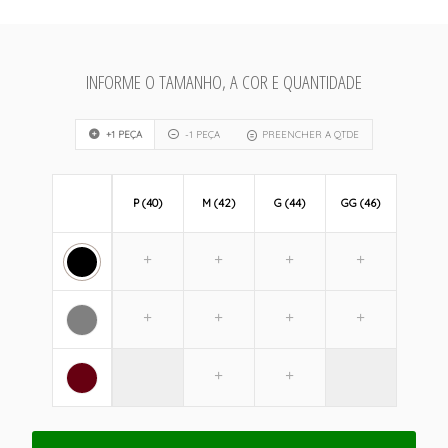
INFORME O TAMANHO, A COR E QUANTIDADE
+1 PEÇA
-1 PEÇA
PREENCHER A QTDE
P (40)
M (42)
G (44)
GG (46)