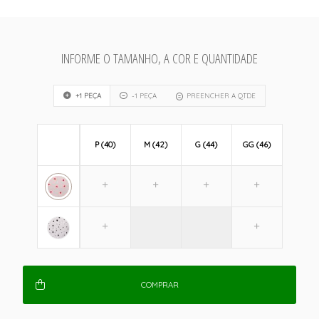
INFORME O TAMANHO, A COR E QUANTIDADE
+1 PEÇA
-1 PEÇA
PREENCHER A QTDE
P (40)
M (42)
G (44)
GG (46)
COMPRAR