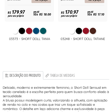
179,97
170,97
R$
em até
R$
em até
10x R$ 18,00
10x R$ 17,10
para uso próprio
para uso próprio
03373 - SHORT DOLL TANIA
03248 - SHORT DOLL TATIANE
DESCRIÇÃO DO PRODUTO
TABELA DE MEDIDAS
Delicado, moderno e extremamente feminino, o Short Doll Sensual em
tecido canelado é a escolha perfeita para quem busca conforto aliado à
sensualidade.
A blusa possui modelagem curta, valorizando a silhueta, com aplicação
de renda no colo e nas costas que traz um toque sofisticado e
romântico. O detalhe em laço adiciona charme e exclusividade à peça.