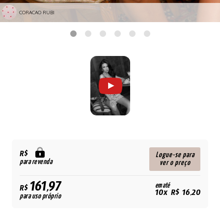
CORACAO RUBI
R$
Logue-se para
para revenda
ver o preço
161,97
em até
R$
10x R$ 16,20
para uso próprio