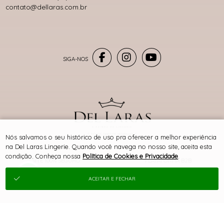
contato@dellaras.com.br
® TODOS DIREITOS RESERVADOS
Nós salvamos o seu histórico de uso pra oferecer a melhor experiência
na Del Laras Lingerie. Quando você navega no nosso site, aceita esta
condição. Conheça nossa
Política de Cookies e Privacidade
.
SITE 100% SEGURO
PLATAFORMA B2B
ACEITAR E FECHAR