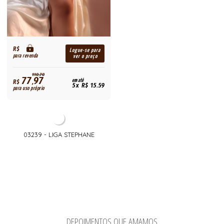
R$
Logue-se para
para revenda
ver o preço
110,70
77,97
R$
em até
5x R$ 15,59
para uso próprio
03239 - LIGA STEPHANE
DEPOIMENTOS QUE AMAMOS