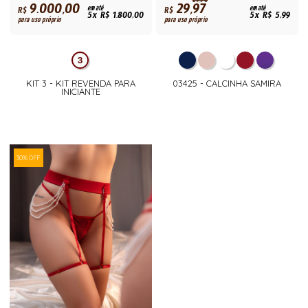
29,70
9.000,00
29,97
R$
em até
R$
em até
5x R$ 1.800,00
5x R$ 5,99
para uso próprio
para uso próprio
KIT 3 - KIT REVENDA PARA
03425 - CALCINHA SAMIRA
INICIANTE
30% OFF